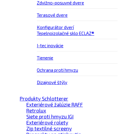
Zdvižno-posuvné dvere
Terasové dvere
Konfigurátor dverí
Tepelnoizolačné sklo ECLAZ®
I-tec inovácie
Tienenie
Ochrana proti hmyzu
Dizajnové štýly
Produkty Schlotterer
Exteriérové žalúzie RAFF
Retrolux
Siete proti hmyzu IGI
Exteriérové rolety
Zip textilné screeny