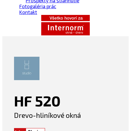
Prospekty na stiahnutie
Fotogaléria prác
Kontakt
HF 520
Drevo-hliníkové okná