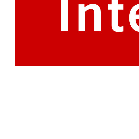
Viac ako 18-ročné skúsenosti s predajom a
montážou okien Internorm.