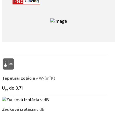
Tepelná izolácia
v W/(m²K)
U
do 0,71
w
Zvuková izolácia
v dB