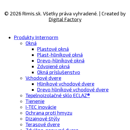
© 2026 Rimis.sk. Všetky práva vyhradené. | Created by
Digital Factory
Produkty Internorm
Okná
Plastové okná
Plast-hliníkové okná
Drevo-​hliníkové okná
Zdvojené okná
Okná príslušenstvo
Vchodové dvere
Hliníkové vchodové dvere
Drevo hliníkové vchodové dvere
Tepelnoizolačné sklo ECLAZ®
Tienenie
I-TEC inovácie
Ochrana proti hmyzu
Dizajnové štýly
Terasové dvere