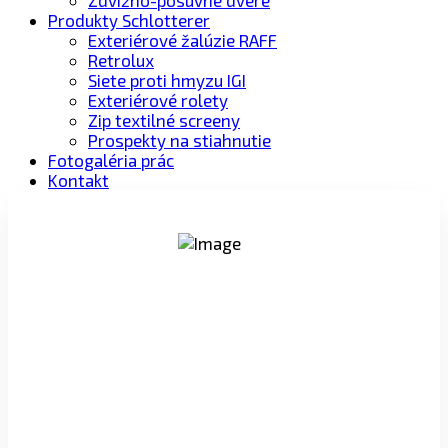
Zdvižno-posuvné dvere
Produkty Schlotterer
Exteriérové žalúzie RAFF
Retrolux
Siete proti hmyzu IGI
Exteriérové rolety
Zip textilné screeny
Prospekty na stiahnutie
Fotogaléria prác
Kontakt
PROFESIONÁLNY PRÍSTUP
Viac ako 18-ročné skúsenosti s predajom a
montážou okien Internorm.
100% MADE IN AUSTRIA
Výrobné závody Internorm opustilo už viac ako