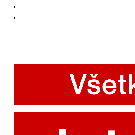
Smernice kvality okná, dvere, okenné fasády
Návod na použitie, ošetrovanie, údržba, záruky