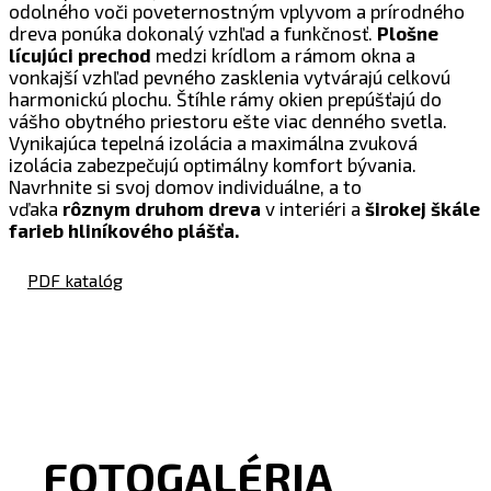
odolného voči poveternostným vplyvom a prírodného
dreva ponúka dokonalý vzhľad a funkčnosť.
Plošne
lícujúci prechod
medzi krídlom a rámom okna a
vonkajší vzhľad pevného zasklenia vytvárajú celkovú
harmonickú plochu. Štíhle rámy okien prepúšťajú do
vášho obytného priestoru ešte viac denného svetla.
Vynikajúca tepelná izolácia a maximálna zvuková
izolácia zabezpečujú optimálny komfort bývania.
Navrhnite si svoj domov individuálne, a to
vďaka
rôznym druhom dreva
v interiéri a
širokej škále
farieb hliníkového plášťa.
PDF katalóg
FOTOGALÉRIA