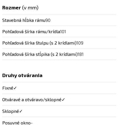
Rozmer
(v mm)
Stavebná hĺbka rámu
90
Pohľadová šírka rámu/krídla
101
Pohľadová šírka štulpu (s 2 krídlami)
109
Pohľadová šírka stĺpika (s 2 krídlami)
181
Druhy otvárania
Fixné
✓
Otváravé a otváravo/sklopné
✓
Sklopné
✓
Posuvné okno
-