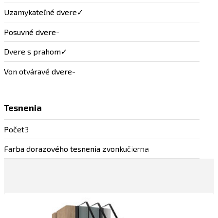
Uzamykateľné dvere
✓
Posuvné dvere
-
Dvere s prahom
✓
Von otváravé dvere
-
Tesnenia
Počet
3
Farba dorazového tesnenia zvonku
čierna