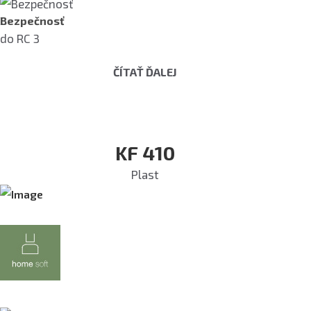
Bezpečnosť
do RC 3
ČÍTAŤ ĎALEJ
KF 410
Plast