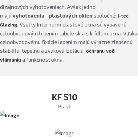
dizajnových vyhotoveniach. Avšak jedno
majú
vyhotovenia - plastových okien
spoločné:
I-tec
. Všetky Internorm plastové okná sú vybavené
Glazing
celoobvodovým lepením tabule skla s krídlom okna. Vďaka
celoobvodovému fixácie lepením majú výrazne zlepšenú
stabilitu, tepelnú a zvukovú izoláciu,
ochranu voči
a funkčnosť okna.
vlámaniu
KF 510
Plast