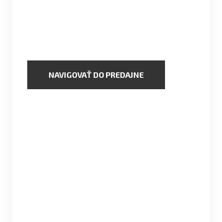
100% MADE IN AUSTRIA
Výrobné závody Internorm opustilo už viac
ako 28 miliónov okenných jednotiek.
NAVIGOVAŤ DO PREDAJNE
KONTAKTNÉ INFORMÁCIE
Prevádzka: Mostná 31, 949 01 Nitra
0948 911 144
info@rimis.sk
Po-Pia: 8:30 - 12:00, od 13:00 po dohode
So-Ne: po dohode