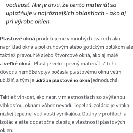
vodivosť. Nie je divu, že tento materiál sa
uplatňuje v najrôznejších oblastiach - ako aj
pri výrobe okien.
Plastové okná
produkujeme v mnohých tvaroch ako
napríklad okná s polkruhovým alebo gotickým oblúkom ale
taktiež pravouhlé alebo štvorcové okná, ako aj malé
a
veľké okná
. Plast je veľmi pevný materiál. Z toho
dôvodu nemôže vplyv počasia plastovému oknu veľmi
ublížiť, a tým je
jednoduchá.
údržba plastového okna
Taktiež vlhkosť, ako napr. v miestnostiach so zvýšenou
vlhkosťou, oknám vôbec nevadí. Tepelná izolácia je vďaka
nízkej tepelnej vodivosti vynikajúca. Dutiny v profiloch a
izolácia ešte dodatočne zlepšuje vlastnosti plastových
okien.