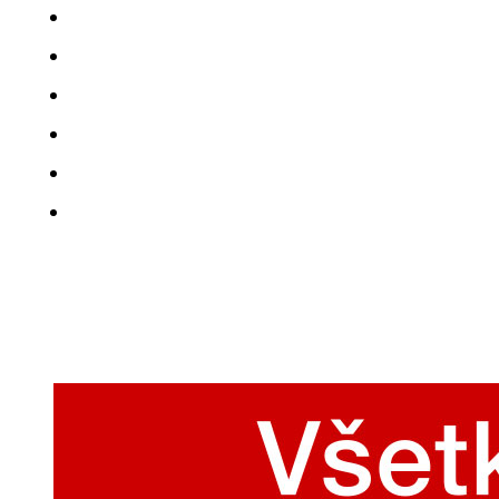
Reklamačný formulár
Protokol o prijatí a vybavení reklamácie
GDPR
Zásady používania súborov cookies
Smernice kvality okná, dvere, okenné fasády
Návod na použitie, ošetrovanie, údržba, záruky