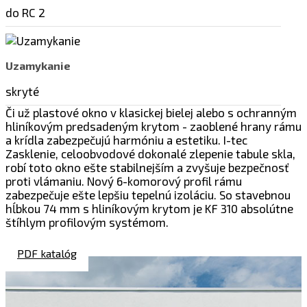
do RC 2
Uzamykanie
skryté
Či už plastové okno v klasickej bielej alebo s ochranným
hliníkovým predsadeným krytom - zaoblené hrany rámu
a krídla zabezpečujú harmóniu a estetiku. I-tec
Zasklenie, celoobvodové dokonalé zlepenie tabule skla,
robí toto okno ešte stabilnejším a zvyšuje bezpečnosť
proti vlámaniu. Nový 6-komorový profil rámu
zabezpečuje ešte lepšiu tepelnú izoláciu. So stavebnou
hĺbkou 74 mm s hliníkovým krytom je KF 310 absolútne
štíhlym profilovým systémom.
PDF katalóg