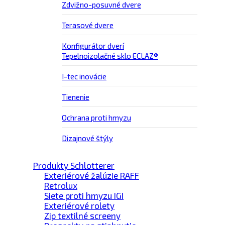
Zdvižno-posuvné dvere
Terasové dvere
Konfigurátor dverí
Tepelnoizolačné sklo ECLAZ®
I-tec inovácie
Tienenie
Ochrana proti hmyzu
Dizajnové štýly
Produkty Schlotterer
Exteriérové žalúzie RAFF
Retrolux
Siete proti hmyzu IGI
Exteriérové rolety
Zip textilné screeny