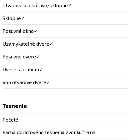
Otváravé a otváravo/sklopné
✓
Sklopné
✓
Posuvné okno
✓
Uzamykateľné dvere
✓
Posuvné dvere
✓
Dvere s prahom
✓
Von otváravé dvere
✓
Tesnenia
Počet
3
Farba dorazového tesnenia zvonku
čierna