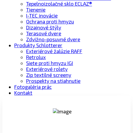
Tepelnoizolačné sklo ECLAZ®
Tienenie
I-TEC inovácie
Ochrana proti hmyzu
Dizajnové štýly
Terasové dvere
Zdvižno-posuvné dvere
Produkty Schlotterer
Exteriérové žalúzie RAFF
Retrolux
Siete proti hmyzu IGI
Exteriérové rolety
Zip textilné screeny
Prospekty na stiahnutie
Fotogaléria prác
Kontakt
PROFESIONÁLNY PRÍSTUP