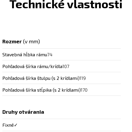
Technické vlastnosti
Rozmer
(v mm)
Stavebná hĺbka rámu
74
Pohľadová šírka rámu/krídla
107
Pohľadová šírka štulpu (s 2 krídlami)
119
Pohľadová šírka stĺpika (s 2 krídlami)
170
Druhy otvárania
Fixné
✓