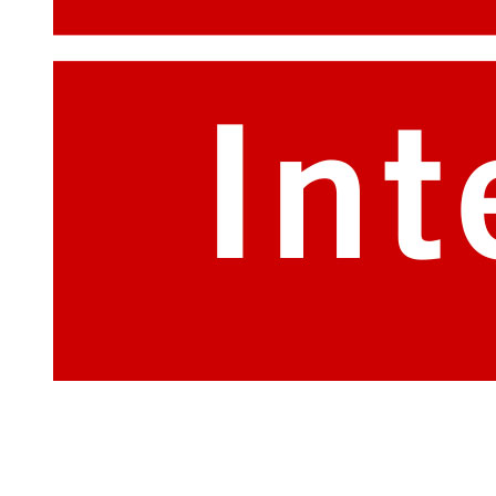
Viac ako 18-ročné skúsenosti s predajom a
montážou okien Internorm.